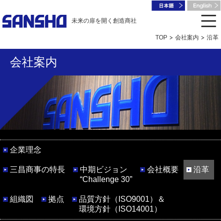
未来の扉を開く創造商社
TOP
会社案内
沿革
会社案内
企業理念
三昌商事の特長
中期ビジョン
会社概要
沿革
“Challenge 30”
組織図
拠点
品質方針（ISO9001）＆
環境方針（ISO14001）