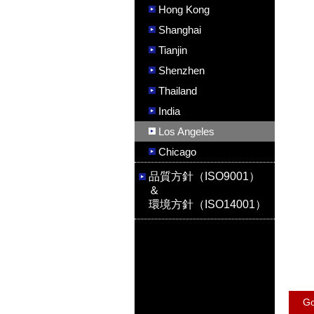
Hong Kong
Shanghai
Tianjin
Shenzhen
Thailand
India
Los Angeles
Chicago
品質方針（ISO9001）
＆
環境方針（ISO14001）
G