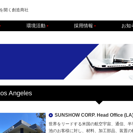
を開く創造商社
環境活動
採用情報
お知
os Angeles
SUNSHOW CORP. Head Office (LA
世界をリードする米国の航空宇宙、通信、半
池のお客様に対し、材料、加工部品、装置の