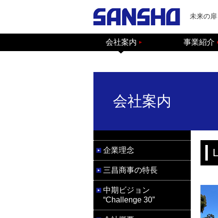
未来の扉
会社案内
事業紹介
会社案内
企業理念
L
三昌商事の特長
中期ビジョン
“Challenge 30”