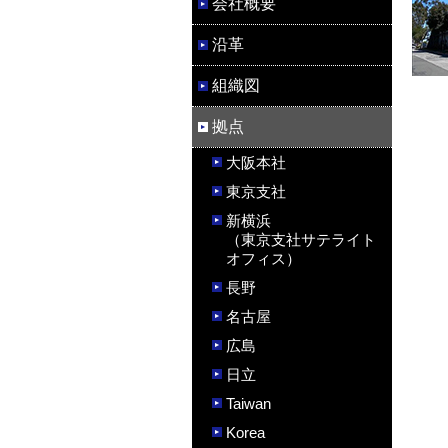
会社概要
沿革
組織図
拠点
大阪本社
東京支社
新横浜
（東京支社サテライト
オフィス）
長野
名古屋
広島
日立
Taiwan
Korea