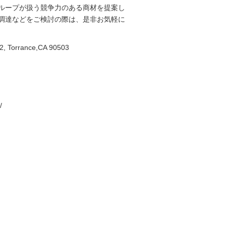
ループが扱う競争力のある商材を提案し
調達などをご検討の際は、是非お気軽に
12, Torrance,CA 90503
/